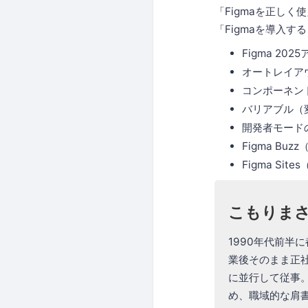
「Figmaを正し
「Figmaを導入
Figma 20
オートレイア
コンポーネン
バリアブル（
開発者モード
Figma Bu
Figma Sit
こもりま
1990年代前半に
業後そのまま正社
に並行して従事。
め、職域的な肩