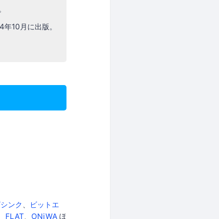
。
24年10月に出版。
ビシンク
、
ビットエ
、
FLAT
、
ONiWA
ほ