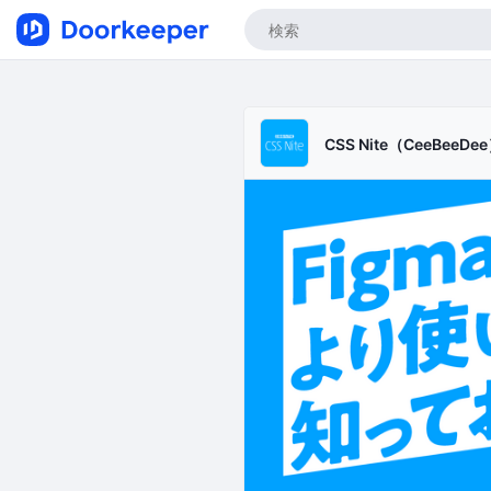
CSS Nite（CeeBeeDe