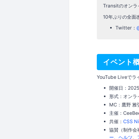
Transitの
10年ぶりの全面
Twitter：
イベント
YouTube Live
開催日：2025年
形式：オンライン
MC：鷹野 
主催：CeeBe
共催：
CSS Ni
協賛（制作会
ー
、
ヘルツ
、