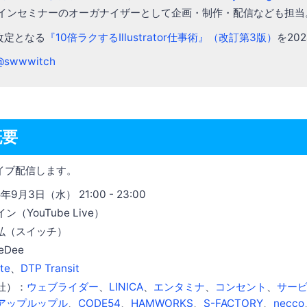
オンラインセミナーのオーガナイザーとして企画・制作・配信なども担当
改定となる
『10倍ラクするIllustrator仕事術』（改訂第3版）
を20
@swwwitch
概要
でライブ配信します。
9月3日（水） 21:00 - 23:00
（YouTube Live）
雅弘（スイッチ）
eDee
te
、
DTP Transit
社）：
ウェブライダー
、
LINICA
、
エンタミナ
、
コンセント
、
サー
アップルップル
、
CODE54
、
HAMWORKS
、
S-FACTORY
、
necco