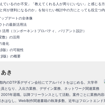
く使えているのか不安」「教えてくれる人が周りにいない」と感じる
すると何が便利になるのか」を知りたい検討中の方にとっても役立つ
25アップデートの全体像
ウトの最新活用法
ト活用（コンポーネントプロパティ、バリアント設計）
変数）の活用
の進化
zz（β版）の可能性
es（β版）の概要
さあき
都内のDTP系デザイン会社にてアルバイトをはじめる。大学卒
員となり、入出力業務、デザイン業務、ネットワーク関連業務
2001年退職。以降フリーランスとして活動。案件ごとに業務内容な
書きはなし。Web制作関連書籍の執筆多数。近年はフロントエンド