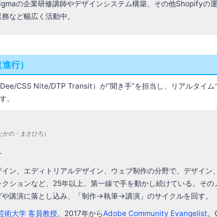
igmaの企業研修講師やデザインシステム構築、その他Shopifyの
業務など幅広く活動中。
（進行）
Dee/CSS Nite/DTP Transit）が“聞き手”を担当し、リアル
す。
たかの・まさひろ）
チ
ザイン、エディトリアルデザイン、ウェブ制作の分野で、デザイン
レクションなど、25年以上、第一線で手を動かし続けている。その
グや講演に落とし込み、「制作→執筆→講演」のサイクルを回す。
芸術大学 客員教授
。2017年から
Adobe Community Evangelist
。C