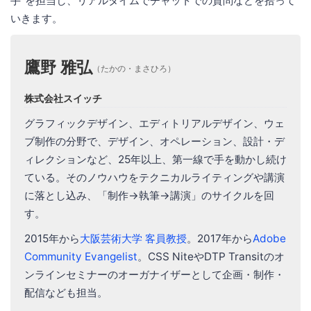
手”を担当し、リアルタイムでチャットでの質問などを拾って
いきます。
鷹野 雅弘
（たかの・まさひろ）
株式会社スイッチ
グラフィックデザイン、エディトリアルデザイン、ウェ
ブ制作の分野で、デザイン、オペレーション、設計・デ
ィレクションなど、25年以上、第一線で手を動かし続け
ている。そのノウハウをテクニカルライティングや講演
に落とし込み、「制作→執筆→講演」のサイクルを回
す。
2015年から
大阪芸術大学 客員教授
。2017年から
Adobe
Community Evangelist
。CSS NiteやDTP Transitのオ
ンラインセミナーのオーガナイザーとして企画・制作・
配信なども担当。