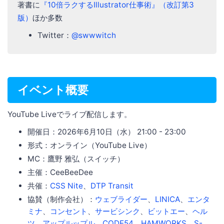
著書に
『10倍ラクするIllustrator仕事術』（改訂第3
版）
ほか多数
Twitter：
@swwwitch
イベント概要
YouTube Liveでライブ配信します。
開催日：2026年6月10日（水） 21:00 - 23:00
形式：オンライン（YouTube Live）
MC：鷹野 雅弘（スイッチ）
主催：CeeBeeDee
共催：
CSS Nite
、
DTP Transit
協賛（制作会社）：
ウェブライダー
、
LINICA
、
エンタ
ミナ
、
コンセント
、
サービシンク
、
ビットエー
、
ヘル
ツ
、
アップルップル
、
CODE54
、
HAMWORKS
、
S-