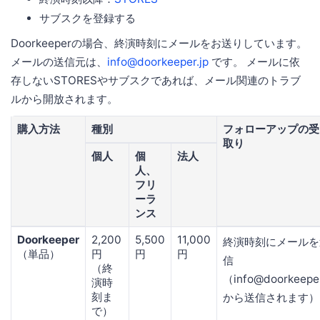
サブスクを登録する
Doorkeeperの場合、終演時刻にメールをお送りしています。
メールの送信元は、
info@doorkeeper.jp
です。 メールに依
存しないSTORESやサブスクであれば、メール関連のトラブ
ルから開放されます。
購入方法
種別
フォローアップの受
取り
個人
個
法人
人、
フリ
ーラ
ンス
Doorkeeper
2,200
5,500
11,000
終演時刻にメールを
（単品）
円
円
円
信
（終
（info@doorkeeper
演時
刻ま
から送信されます）
で）