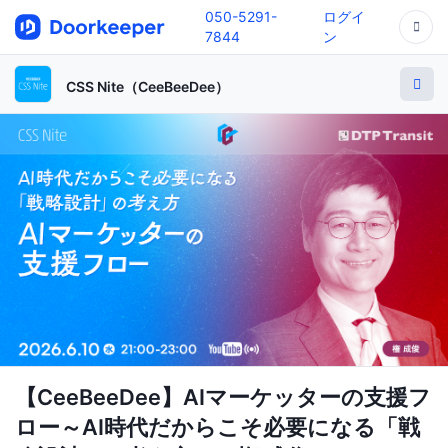
050-5291-
ログイ
7844
ン
CSS Nite（CeeBeeDee）
【CeeBeeDee】AIマーケッターの支援フ
ロー～AI時代だからこそ必要になる「戦