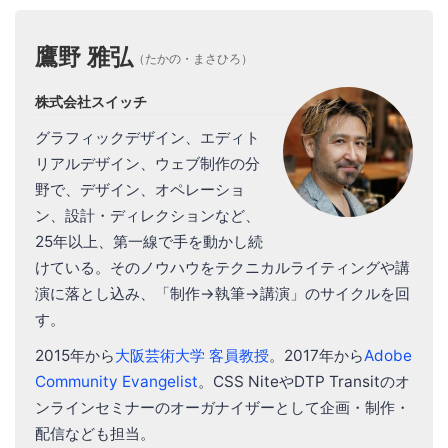
鷹野 雅弘
（たかの・まさひろ）
株式会社スイッチ
グラフィックデザイン、エディト
リアルデザイン、ウェブ制作の分
野で、デザイン、オペレーショ
ン、設計・ディレクションなど、
25年以上、第一線で手を動かし続
けている。そのノウハウをテクニカルライティングや講
演に落とし込み、「制作→執筆→講演」のサイクルを回
す。
2015年から
大阪芸術大学 客員教授
。2017年から
Adobe
Community Evangelist
。CSS NiteやDTP Transitのオ
ンラインセミナーのオーガナイザーとして企画・制作・
配信なども担当。