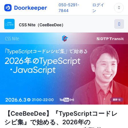
050-5291-
ログイ
7844
ン
CSS Nite（CeeBeeDee）
【CeeBeeDee】『TypeScriptコードレ
シピ集』で始める、2026年の