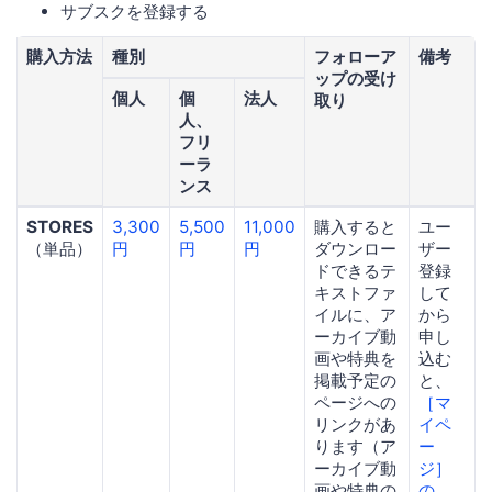
サブスクを登録する
購入方法
種別
フォローア
備考
ップの受け
個人
個
法人
取り
人、
フリ
ーラ
ンス
STORES
3,300
5,500
11,000
購入すると
ユー
（単品）
円
円
円
ダウンロー
ザー
ドできるテ
登録
キストファ
して
イルに、ア
から
ーカイブ動
申し
画や特典を
込む
掲載予定の
と、
ページへの
［マ
リンクがあ
イペ
ります（ア
ー
ーカイブ動
ジ］
画や特典の
の