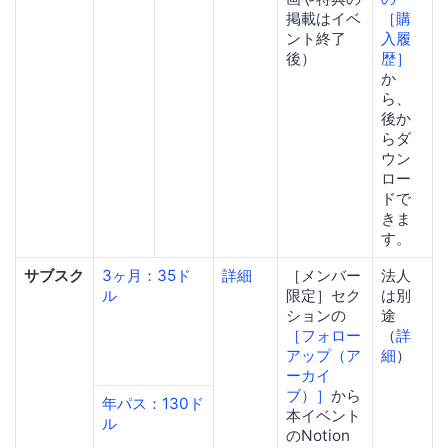
掲載はイベ
［購
ント終了
入履
後）
歴］
か
ら、
後か
らダ
ウン
ロー
ドで
きま
す。
サブスク
3ヶ月：35ド
詳細
［メンバー
法人
ル
限定］セク
は別
ションの
途
［フォロー
（
詳
アップ（ア
細
）
ーカイ
ブ）］
から
年パス：130ド
本イベント
ル
のNotion