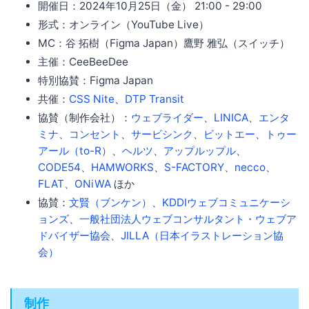
開催日：2024年10月25日（金） 21:00 - 29:00
形式：オンライン（YouTube Live）
MC：谷 拓樹（Figma Japan）鷹野 雅弘（スイッチ）
主催：CeeBeeDee
特別協賛：Figma Japan
共催：
CSS Nite
、
DTP Transit
協賛（制作会社）：
ウェブライダー
、
LINICA
、
エンタ
ミナ
、
コンセント
、
サービシンク
、
ビットエー
、
トゥー
アール（to-R）
、
ヘルツ
、
アップルップル
、
CODE54
、
HAMWORKS
、
S-FACTORY
、
necco
、
FLAT
、
ONiWA
ほか
協賛：
文賢（ブンケン）
、
KDDIウェブコミュニケーシ
ョンズ
、
一般社団法人ウェブコンサルタント・ウェブア
ドバイザー協会
、
JILLA（日本イラストレーション協
会）
制作