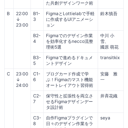
た共創デザインワーク術
B
22:00
B1-
FigmaとLottielabで手軽
鈴木慎吾
↓
3
に作成するUIアニメーシ
23:00
ョン
B2-
Figmaでのデザイン作業
中川 小
4
を効率化するnecco流整
雪、
理術5選
國原 萌花
B3-
Figmaで進めるドキュメ
transitkix
5
ントデザイン
C
23:00
C1-
ブログカード作成で学
安藤 雅
↓
6
ぶ！Figmaのマスト機能
一
24:00
オートレイアウト習得術
C2-
保守性と拡張性を両立さ
井斉花織
7
せるFigmaデザインデー
タ設計術
C3-
自作Figmaプラグインで
seya
8
日々のデザイン作業をラ