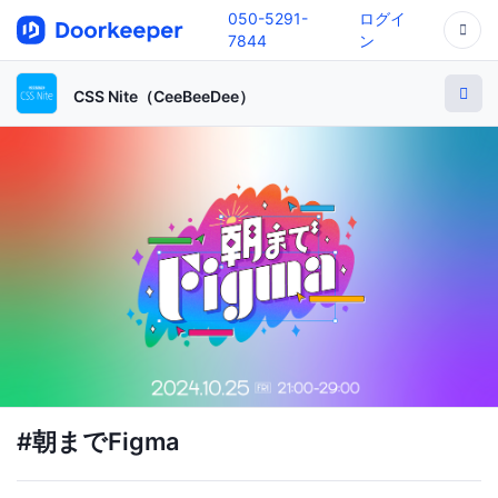
050-5291-
ログイ
7844
ン
CSS Nite（CeeBeeDee）
#朝までFigma