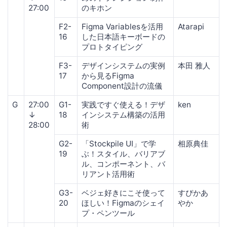
27:00
のキホン
F2-
Figma Variablesを活用
Atarapi
16
した日本語キーボードの
プロトタイピング
F3-
デザインシステムの実例
本田 雅人
17
から見るFigma
Component設計の流儀
G
27:00
G1-
実践ですぐ使える！デザ
ken
↓
18
インシステム構築の活用
28:00
術
G2-
「Stockpile UI」で学
相原典佳
19
ぶ！スタイル、バリアブ
ル、コンポーネント、バ
リアント活用術
G3-
ベジェ好きにこそ使って
すぴかあ
20
ほしい！Figmaのシェイ
やか
プ・ペンツール