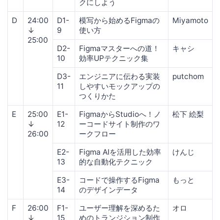
クにしよう
D
24:00
D1-
模写から始めるFigmaの
Miyamoto
↓
9
使い方
25:00
D2-
Figmaマスターへの道！
キャシ
10
効率UPテクニック集
D3-
エンジニアに伝わる実装
putchom
11
しやすいモックアップの
つくりかた
E
25:00
E1-
FigmaからStudioへ！ノ
松下 絵梨
↓
12
ーコードサイト制作のワ
26:00
ークフロー
E2-
Figma AIを活用した効率
けんじ
13
的な自動化テクニック
E3-
コードで操作するFigma
もっと
14
のデザインデータ
F
26:00
F1-
ユーザー理解を深めるた
オロ
↓
15
めのトランジション制作