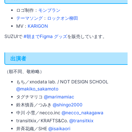
ロゴ制作：
モンブラン
テーマソング
：
ロックオン柳田
MV：
KARIGON
SUZUIで
#朝までFigma グッズ
を販売しています。
出演者
（順不同、敬称略）
もち／xnodata lab. / NOT DESIGN SCHOOL
@makiko_sakamoto
タグチマリコ
@marimamiac
鈴木慎吾／つみき
@shingo2000
中川 小雪／necco.inc
@necco_nakagawa
transitkix／KRAFTS&Co.
@transitkix
井斉花織／SHE
@isaikaori