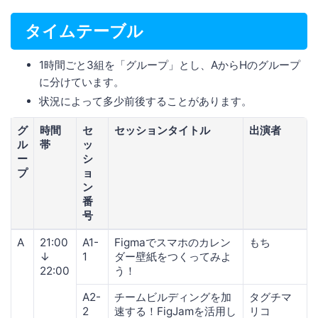
タイムテーブル
1時間ごと3組を「グループ」とし、AからHのグループ
に分けています。
状況によって多少前後することがあります。
グ
時間
セ
セッションタイトル
出演者
ル
帯
ッ
ー
シ
プ
ョ
ン
番
号
A
21:00
A1-
Figmaでスマホのカレン
もち
↓
1
ダー壁紙をつくってみよ
22:00
う！
A2-
チームビルディングを加
タグチマ
2
速する！FigJamを活用し
リコ