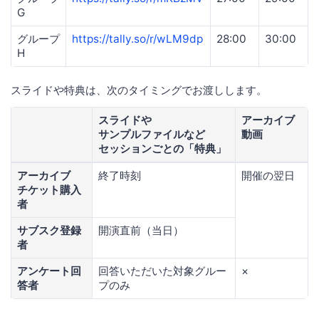
G
グループ
https://tally.so/r/wLM9dp
28:00
30:00
H
スライドや特典は、次のタイミングでお渡しします。
スライドや
アーカイブ
サンプルファイルなど
動画
セッションごとの「特典」
アーカイブ
終了時刻
開催の翌日
チケット購入
者
サブスク登録
開演直前（当日）
者
アンケート回
回答いただいた対象グルー
×
答者
プのみ