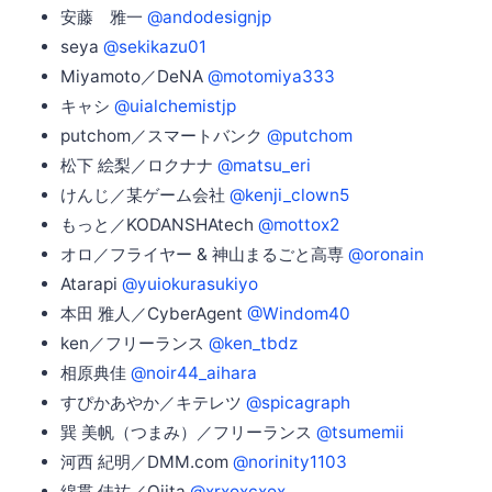
安藤 雅一
@andodesignjp
seya
@sekikazu01
Miyamoto／DeNA
@motomiya333
キャシ
@uialchemistjp
putchom／スマートバンク
@putchom
松下 絵梨／ロクナナ
@matsu_eri
けんじ／某ゲーム会社
@kenji_clown5
もっと／KODANSHAtech
@mottox2
オロ／フライヤー & 神山まるごと高専
@oronain
Atarapi
@yuiokurasukiyo
本田 雅人／CyberAgent
@Windom40
ken／フリーランス
@ken_tbdz
相原典佳
@noir44_aihara
すぴかあやか／キテレツ
@spicagraph
巽 美帆（つまみ）／フリーランス
@tsumemii
河西 紀明／DMM.com
@norinity1103
綿貫 佳祐／Qiita
@xrxoxcxox