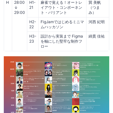
H
28:00
H1-
麻雀で覚える！オートレ
巽 美帆
↓
21
イアウト・コンポーネン
（つま
29:00
ト・バリアント
み）
H2-
FigJamではじめるミニマ
河西 紀明
22
ムハッカソン
H3-
設計から実装まで Figma
綿貫 佳祐
23
を軸にした堅牢な制作フ
ロー