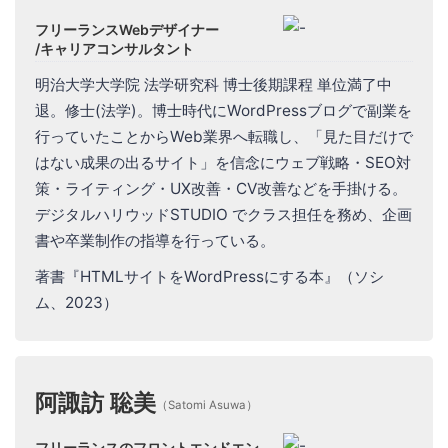
フリーランスWebデザイナー
/キャリアコンサルタント
明治大学大学院 法学研究科 博士後期課程 単位満了中
退。修士(法学)。博士時代にWordPressブログで副業を
行っていたことからWeb業界へ転職し、「見た目だけで
はない成果の出るサイト」を信念にウェブ戦略・SEO対
策・ライティング・UX改善・CV改善などを手掛ける。
デジタルハリウッドSTUDIO でクラス担任を務め、企画
書や卒業制作の指導を行っている。
著書『HTMLサイトをWordPressにする本』（ソシ
ム、2023）
阿諏訪 聡美
（Satomi Asuwa）
フリーランスのフロントエンドエン