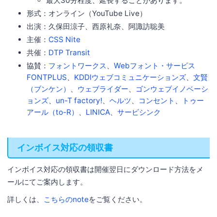
最大30分程度、延長することがあります。
形式：オンライン（YouTube Live）
出演：久保田涼子、西原礼奈、阿諏訪聡美
主催：
CSS Nite
共催：
DTP Transit
協賛：
フォントワークス
、
Webフォント・サービス
FONTPLUS
、
KDDIウェブコミュニケーションズ
、
文賢
（ブンケン）
、
ウェブライダー
、
ゴンウェブイノベーシ
ョンズ
、
un-T factory!
、
ヘルツ
、
コンセント
、
トゥー
アール（to-R）
、
LINICA
、
サービシンク
インボイス対応の領収書
インボイス対応の領収書は開催翌日にダウンロード方法をメ
ールにてご案内します。
詳しくは、
こちらのnote
をご覧ください。