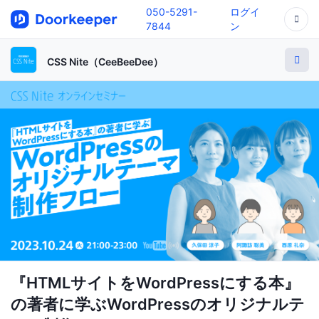
050-5291-
ログイ
7844
ン
CSS Nite（CeeBeeDee）
『HTMLサイトをWordPressにする本』
の著者に学ぶWordPressのオリジナルテ