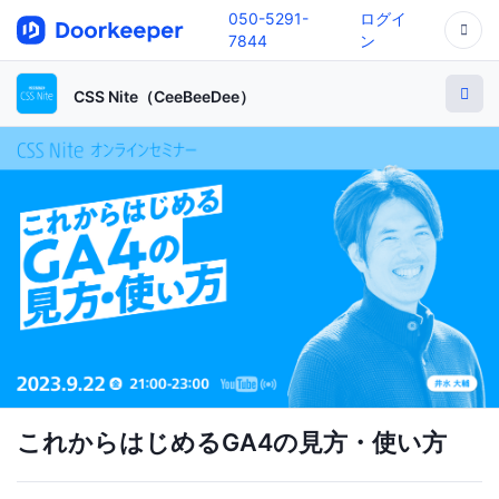
050-5291-
ログイ
7844
ン
CSS Nite（CeeBeeDee）
これからはじめるGA4の見方・使い方