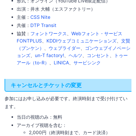
形式：オンライン（YouTube Live限定配信）
出演：井水 大輔（エスファクトリー）
主催：
CSS Nite
共催：
DTP Transit
協賛：
フォントワークス
、
Webフォント・サービス
FONTPLUS
、
KDDIウェブコミュニケーションズ
、
文賢
（ブンケン）
、
ウェブライダー
、
ゴンウェブイノベーシ
ョンズ
、
un-T factory!
、
ヘルツ
、
コンセント
、
トゥー
アール（to-R）
、
LINICA
、
サービシンク
キャンセルとチケットの変更
参加にはお申し込みが必要です。終演時刻まで受け付けてい
ます。
当日の視聴のみ：無料
アーカイブ視聴を含む：
2,000円（終演時刻まで、カード決済）