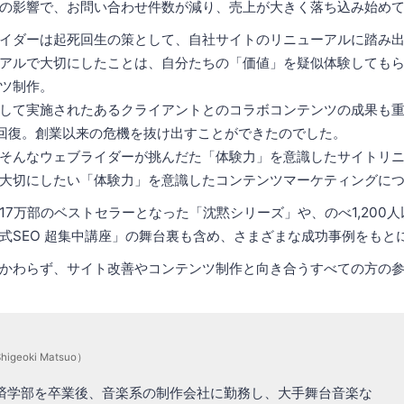
の影響で、お問い合わせ件数が減り、売上が大きく落ち込み始め
イダーは起死回生の策として、自社サイトのリニューアルに踏み
アルで大切にしたことは、自分たちの「価値」を疑似体験しても
ツ制作。
して実施されたあるクライアントとのコラボコンテンツの成果も
回復。創業以来の危機を抜け出すことができたのでした。
そんなウェブライダーが挑んだた「体験力」を意識したサイトリ
大切にしたい「体験力」を意識したコンテンツマーケティングに
17万部のベストセラーとなった「沈黙シリーズ」や、のべ1,200
式SEO 超集中講座」の舞台裏も含め、さまざまな成功事例をもと
かわらず、サイト改善やコンテンツ制作と向き合うすべての方の
higeoki Matsuo）
経済学部を卒業後、音楽系の制作会社に勤務し、大手舞台音楽な