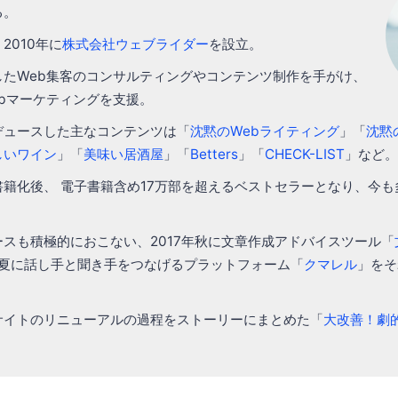
る。
2010年に
株式会社ウェブライダー
を設立。
したWeb集客のコンサルティングやコンテンツ制作を手がけ、
bマーケティングを支援。
デュースした主なコンテンツは「
沈黙のWebライティング
」「
沈黙
しいワイン
」「
美味い居酒屋
」「
Betters
」「
CHECK-LIST
」など。
籍化後、 電子書籍含め17万部を超えるベストセラーとなり、今
スも積極的におこない、2017年秋に文章作成アドバイスツール「
年夏に話し手と聞き手をつなげるプラットフォーム「
クマレル
」をそ
サイトのリニューアルの過程をストーリーにまとめた「
大改善！劇