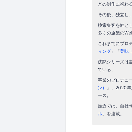
どの制作に携わ
その後、独立し、
検索集客を軸と
多くの企業のWe
これまでにプロ
ィング
」「
美味
沈黙シリーズは書
ている。
事業のプロデュー
ン）
」、2020
ース。
最近では、自社
ル
」を連載。